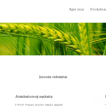
Apie mus
Produktai
Įmonės rekvizitai:
Atsiskaitomoji sąskaita:
LT27 7300 0100 7601 9925