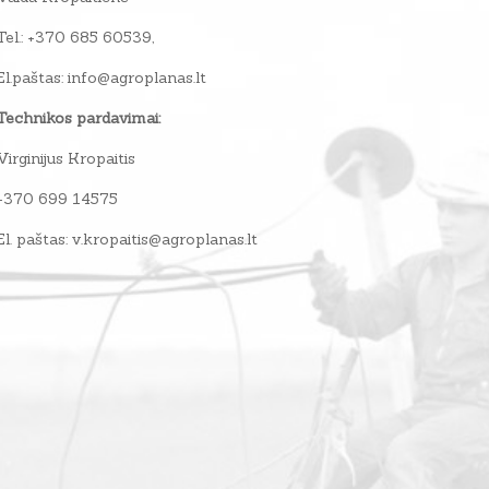
Tel.: +370 685 60539,
El.paštas: info@agroplanas.lt
Technikos pardavimai:
Virginijus Kropaitis
+370 699 14575
El. paštas: v.kropaitis@agroplanas.lt