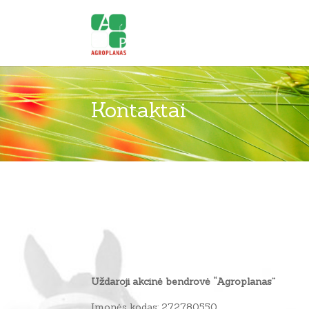
Kontaktai
Uždaroji akcinė bendrovė “Agroplanas”
Įmonės kodas: 272780550