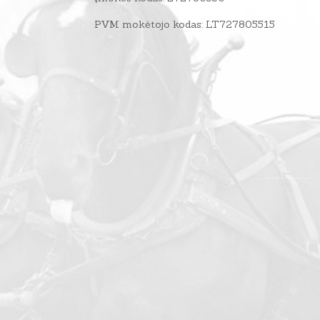
PVM mokėtojo kodas: LT727805515