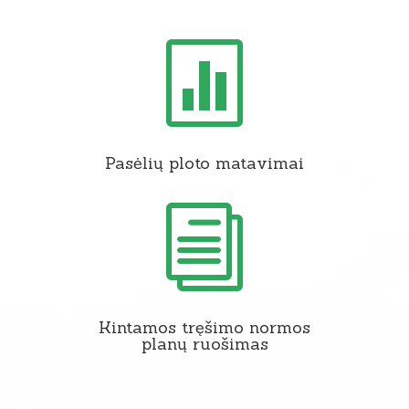

Pasėlių ploto matavimai
i
Kintamos tręšimo normos
planų ruošimas